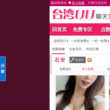
建议将本站
加入收藏
，方便日后找寻
回首页
免费专区
点
业绩排行
一对多收费
一对一收费
全部在線
台妹专区
內地主播
石安
休息中
免費視訊
进入包厢
送