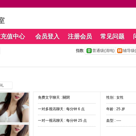
数充值中心
会员登入
注册会员
常见问题
指数
普通级(清纯)
辅导级(
礼
免费文字聊天 :
關閉
性别 : 女性
一对多视讯聊天 :
每分钟 6 点
年龄 : 25 岁
一对一视讯聊天 :
每分钟 25 点
血型 : ----