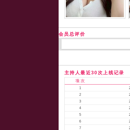
会员总评价
主持人最近30次上线记录
项 次
1
2
3
4
5
6
7