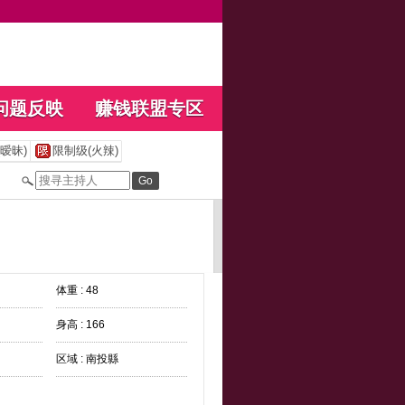
问题反映
赚钱联盟专区
暧昧)
限制级(火辣)
体重 : 48
身高 : 166
区域 : 南投縣