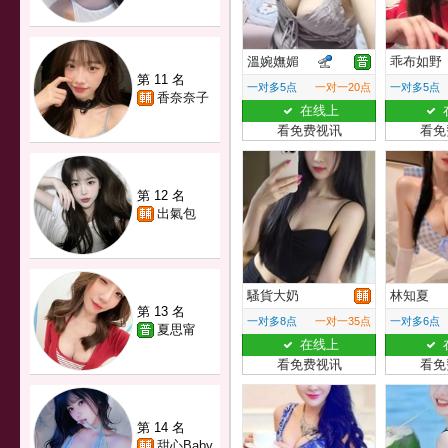
溫婉嫵媚
乖布如野
第 11 名
一对多5点
一对一20点
一对多5点
香奈奈子
在线上
看免费视讯
看免
第 12 名
出氣包
騷貨大奶
林知夏
第 13 名
一对多8点
一对一35点
一对多6点
夏思甯
在线上
看免费视讯
看免
第 14 名
甜心Baby