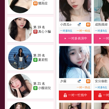
懼高症
小西瓜o
成熟搔婦
第 19 名
一对多8点
一对一40点
一对多8点
真心卜騙
一对多表演中
一
第 20 名
夏若熙
夕霧
安分偷歡
第 21 名
一对一35点
一对多8点
小饅頭兒
一对一忙线中
一