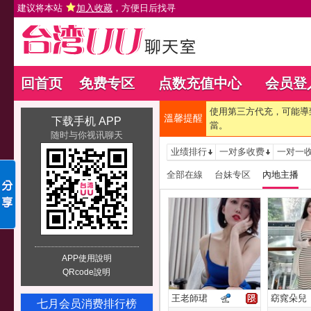
建议将本站
加入收藏
，方便日后找寻
回首页
免费专区
点数充值中心
会员登
使用第三方代充，可能導
溫馨提醒
下载手机 APP
當。
随时与你视讯聊天
业绩排行
一对多收费
一对一
全部在線
台妹专区
內地主播
APP使用說明
QRcode說明
王老師珺
窈窕朵兒
七月会员消费排行榜