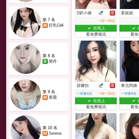
D奶小姨
姜妮妮
第 7 名
一对一30点
巨乳G杯
在线上
看免费视讯
看免
第 8 名
簡丹
甜馨怡
東北阿姨
第 9 名
一对多6点
一对一25点
一对多8点
寒霜
在线上
看免费视讯
看免
第 10 名
Serena