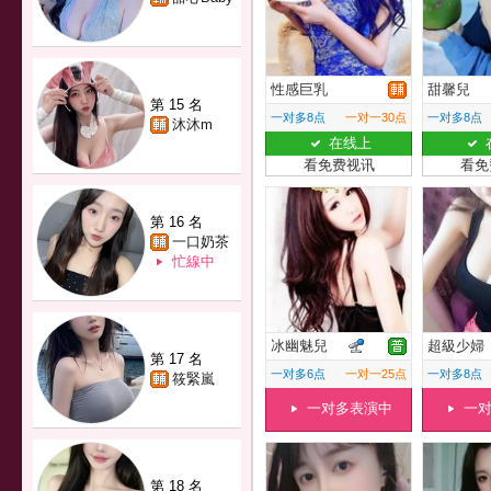
性感巨乳
甜馨兒
第 15 名
一对多8点
一对一30点
一对多8点
沐沐m
在线上
看免费视讯
看免
第 16 名
一口奶茶
忙線中
冰幽魅兒
超級少婦
第 17 名
一对多6点
一对一25点
一对多8点
筱緊嵐
一对多表演中
一
第 18 名