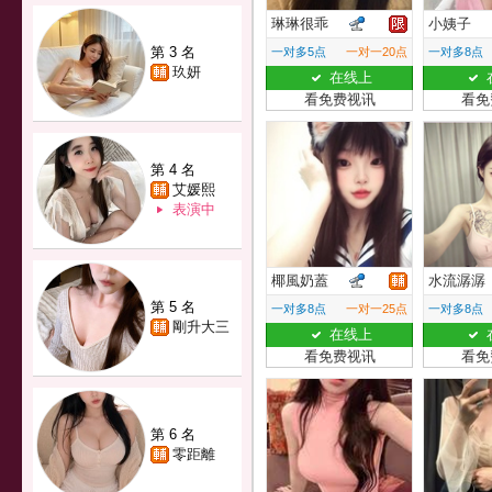
琳琳很乖
小姨子
第 3 名
一对多5点
一对一20点
一对多8点
玖妍
在线上
看免费视讯
看免
第 4 名
艾媛熙
表演中
椰風奶蓋
水流潺潺
第 5 名
一对多8点
一对一25点
一对多8点
剛升大三
在线上
看免费视讯
看免
第 6 名
零距離