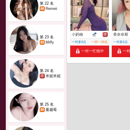
第 22 名
Remeii
小奶柚
香奈奈斯
第 23 名
Miffy
一对多8点
一对一30点
一对多6点
一对一忙线中
一
第 24 名
米妮米妮
第 25 名
蔓越莓