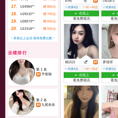
奶桃
D奶護士
17.
U24564**
赠 800点
一对多8点
一对一45点
一对多8点
在线上
18.
U29132**
赠 700点
看免费视讯
看免
19.
U28573**
赠 600点
20.
U21518**
赠 500点
~ 恭喜以上会员 获得免费点数 ~
业绩排行
柳詩詩
夢瑤呀
一对多5点
一对一20点
一对多5点
第 1 名
予宥期
在线上
看免费视讯
看免
第 2 名
九尾奈奈